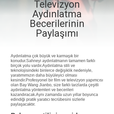
Televizyon
KALITE
Aydınlatma
KONTROL
Becerilerinin
Paylaşımı
BIZIMLE
ILETIŞIME
GEÇIN
Aydınlatma çok büyük ve karmaşık bir
konudur.Sahneyi aydınlatmanın tamamen farklı
birçok yolu vardır.Aydınlatma stili ve
HABERLER
teknolojisindeki binlerce değişiklik nedeniyle,
yaratımımızın daha büyüleyici olması
kesindir.Profesyonel bir film ve televizyon yapımcısı
VAKALAR
olan Bay Wang Jianbo, size farklı tarzlarda çeşitli
aydınlatma yöntemleri ve becerileri
kazandıracak.Aynı zamanda uzun yıllar boyunca
edindiği pratik yaratıcı tecrübesini sizlerle
SITE
paylaşacaktır.
HARITASI