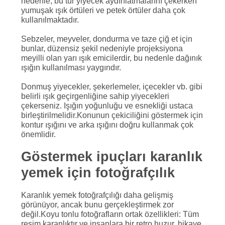
nedenle, bu tür yiyecek aydınlatmalarını çekerken
yumuşak ışık örtüleri ve petek örtüler daha çok
kullanılmaktadır.
Sebzeler, meyveler, dondurma ve taze çiğ et için
bunlar, düzensiz şekil nedeniyle projeksiyona
meyilli olan yarı ışık emicilerdir, bu nedenle dağınık
ışığın kullanılması yaygındır.
Donmuş yiyecekler, şekerlemeler, içecekler vb. gibi
belirli ışık geçirgenliğine sahip yiyecekleri
çekerseniz. Işığın yoğunluğu ve esnekliği ustaca
birleştirilmelidir.Konunun çekiciliğini göstermek için
kontur ışığını ve arka ışığını doğru kullanmak çok
önemlidir.
Göstermek
ipuçları
karanlık
yemek için
fotoğrafçılık
Karanlık yemek fotoğrafçılığı daha gelişmiş
görünüyor, ancak bunu gerçekleştirmek zor
değil.Koyu tonlu fotoğrafların ortak özellikleri: Tüm
resim karanlıktır ve insanlara bir retro huzur, hikaye