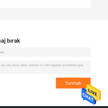
Stüdyosu
Led Yayın
Ekipmanları
Aydınlatma 120w
p
Dikdörtgen 1×2
Büyük Güç
Victor Soft Light
aj bırak