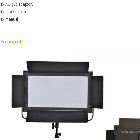
1x AC güç adaptörü
1x güç kablosu
1x manuel
Fotoğraf