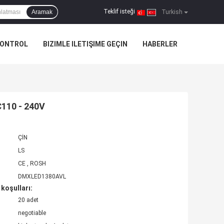
Teklif isteği
Aramak
|
Turkish
KONTROL
BIZIMLE ILETIŞIME GEÇIN
HABERLER
C110 - 240V
ÇİN
LS
CE , ROSH
DMXLED1380AVL
koşulları:
20 adet
negotiable