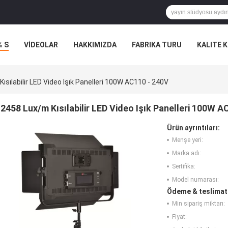
% S
VİDEOLAR
HAKKIMIZDA
FABRIKA TURU
KALITE 
ısılabilir LED Video Işık Panelleri 100W AC110 - 240V
2458 Lux/m Kısılabilir LED Video Işık Panelleri 100W A
Ürün ayrıntıları:
Menşe yeri:
Marka adı:
Sertifika:
Model numarası:
Ödeme & teslimat 
Min sipariş miktarı:
Fiyat: