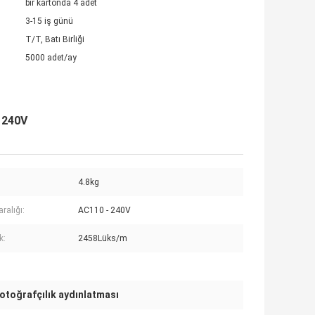
bir kartonda 4 adet
3-15 iş günü
T/T, Batı Birliği
5000 adet/ay
- 240V
4.8kg
aralığı:
AC110 - 240V
k:
2458Lüks/m
otoğrafçılık aydınlatması