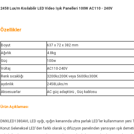
2458 Lux/m Kısılabilir LED Video Işık Panelleri 100W AC110 - 240V
Özellikler
Boyut
637 x 72 x 382 mm
Ağırlık
4.8kg
Güç
100w
Voltaj
AC110-240V
Renk sıcaklığı
3200k±200K veya 5600k±300K
aydınlık
2458Lüks/m
Aksesuarlar
AC güç adaptörü , Güç kablosu
Ürün Açıklaması
DMXLED1380AVL LED ışığı, ışığın kenarında ultra parlak LED'ler kullanmanın yeni Te
Konut.Geleneksel LED'den farklı olarak iç difüzyon panelinden yansıyan ışık demeti