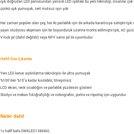
ışık doğrudan LED panosundan yansıdı.LED ışıktaki bu yeni teknoloji, insanlar çok
çünkü ışık yumuşak, sert mutsuz ışın yok.
Her zaman popüler olan şey, her iki parlaklık için de arkada karartıcıya sahiptir.Iş
yayın stüdyosu ekipmanı için bir boyunduruk üzerine monte edilmiştir.Işık, AC 
V-lock pil (dahil değildir) veya NP-F serisi pil ile uyumludur.
Hafif Öne Çıkanlar
Yeni LED kenar aydınlatma teknolojisi ile ultra yumuşak
%100'den %10'a kadar kısılabilir, titreşimsiz.
LCD ekran, renk sıcaklığını ve parlaklık yüzdesini gösterir.
Stüdyo ve mekan fotoğrafçılığı ve videografisi, portre ve röportaj için uygundur.
Neler dahil
1x hafif kafa DMXLED1380AVL