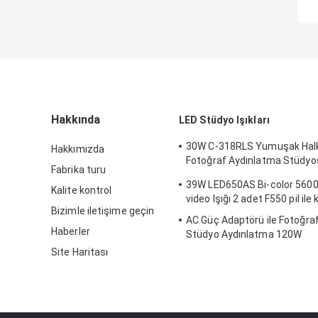
Hakkında
LED Stüdyo Işıkları
30W C-318RLS Yumuşak Halk
Hakkımızda
Fotoğraf Aydınlatma Stüdyo
Fabrika turu
Aydınlatma Kitleri, Fotoğraf iç
39W LED650AS Bi-color 560
Kalite kontrol
video Işığı 2 adet F550 pil ile k
Bizimle iletişime geçin
AC Güç Adaptörü ile Fotoğra
Haberler
Stüdyo Aydınlatma 120W
Site Haritası