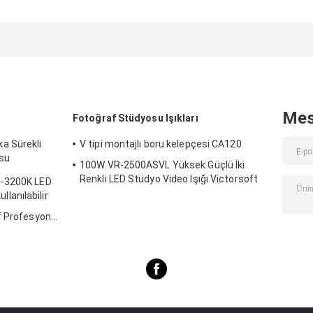
Led Yayın
Aydınlatma
Aydınlatma
Aydınlatma 300w
Alüminyum
Taşıma Çantalı
Büyük Güç
Malzeme Işık
Ultra Parlak Çi
Etrafında
Yumuşak Sarma
Mes
Fotoğraf Stüdyosu Işıkları
a Sürekli
V tipi montajlı boru kelepçesi CA120
su
100W VR-2500ASVL Yüksek Güçlü İki
in Led Işıklar
Renkli LED Stüdyo Video Işığı Victorsoft
0-3200K LED
18
ullanılabilir
f Profesyonel