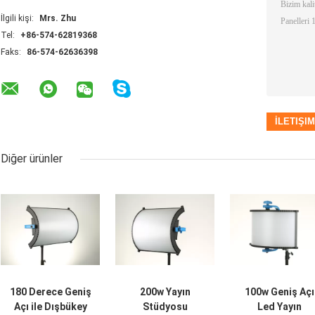
İlgili kişi:
Mrs. Zhu
Tel:
+86-574-62819368
Faks:
86-574-62636398
Diğer ürünler
180 Derece Geniş
200w Yayın
100w Geniş Açı
Açı ile Dışbükey
Stüdyosu
Led Yayın