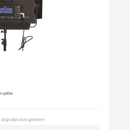
n ışıkları
 doğrudan bize gönderin