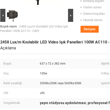
Ambalaj bilgileri:
Teslim süresi:
Ödeme koşulları:
Yetenek temini:
Büyük resim :
2458 Lux/m Kısılabilir LED Video Işık
İletişim
Panelleri 100W AC110 - 240V
2458 Lux/m Kısılabilir LED Video Işık Panelleri 100W AC110 
Açıklama
Boyut:
637 x 72 x 382 mm
Ağırlık:
Güç:
100w
Voltaj 
Renk sıcaklığı:
3200k±200K veya 5600k±300K
aydınlı
CRI:
≥95
yayın stüdyosu aydınlatması
profesyonel f
Vurgulamak:
,