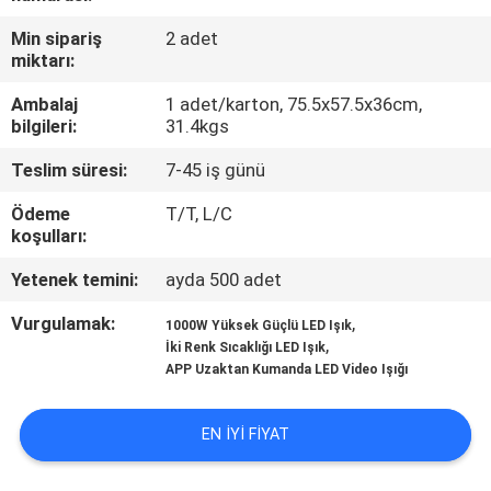
Min sipariş
2 adet
KALITE
miktarı:
KONTROL
Ambalaj
1 adet/karton, 75.5x57.5x36cm,
bilgileri:
31.4kgs
BIZIMLE
Teslim süresi:
7-45 iş günü
ILETIŞIME
Ödeme
T/T, L/C
GEÇIN
koşulları:
Yetenek temini:
ayda 500 adet
HABERLER
Vurgulamak:
,
1000W Yüksek Güçlü LED Işık
,
İki Renk Sıcaklığı LED Işık
VAKALAR
APP Uzaktan Kumanda LED Video Işığı
SITE
EN IYI FIYAT
HARITASI