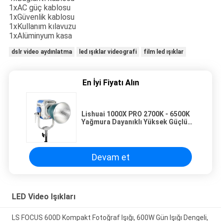
1xAC güç kablosu
1xGüvenlik kablosu
1xKullanım kılavuzu
1xAlüminyum kasa
dslr video aydınlatma
led ışıklar videografi
film led ışıklar
En İyi Fiyatı Alın
Lishuai 1000X PRO 2700K - 6500K
Yağmura Dayanıklı Yüksek Güçlü
COB Işık CRI 95+ TLCI96+ APP /
DMX Kontrolü
Devam et
LED Video Işıkları
LS FOCUS 600D Kompakt Fotoğraf Işığı, 600W Gün Işığı Dengeli,