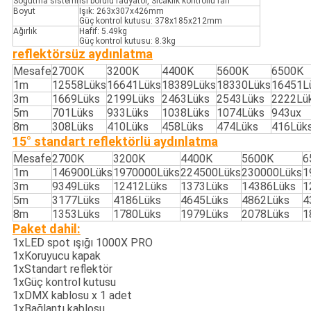
Soğutma sistemi
Isı borulu radyatör, Sıcaklık kontrollü fan
Boyut
Işık: 263x307x426mm
Güç kontrol kutusu: 378x185x212mm
Ağırlık
Hafif: 5.49kg
Güç kontrol kutusu: 8.3kg
reflektörsüz aydınlatma
Mesafe
2700K
3200K
4400K
5600K
6500K
1m
12558Lüks
16641Lüks
18389Lüks
18330Lüks
16451L
3m
1669Lüks
2199Lüks
2463Lüks
2543Lüks
2222Lü
5m
701Lüks
933Lüks
1038Lüks
1074Lüks
943ux
8m
308Lüks
410Lüks
458Lüks
474Lüks
416Lük
15° standart reflektörlü aydınlatma
Mesafe
2700K
3200K
4400K
5600K
6
1m
146900Lüks
1970000Lüks
224500Lüks
230000Lüks
1
3m
9349Lüks
12412Lüks
1373Lüks
14386Lüks
1
5m
3177Lüks
4186Lüks
4645Lüks
4862Lüks
4
8m
1353Lüks
1780Lüks
1979Lüks
2078Lüks
1
Paket dahil:
1xLED spot ışığı 1000X PRO
1xKoruyucu kapak
1xStandart reflektör
1xGüç kontrol kutusu
1xDMX kablosu x 1 adet
1xBağlantı kablosu