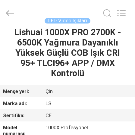
Film
&
Television
Equipment
Co.,
LED Video Işıkları
Ltd..
All
Lishuai 1000X PRO 2700K -
EV
Rights
Reserved.
6500K Yağmura Dayanıklı
ÜRÜN:%
Yüksek Güçlü COB Işık CRI
S
95+ TLCI96+ APP / DMX
Kontrolü
VİDEOLAR
Menşe yeri:
Çin
HAKKIMIZDA
Marka adı:
LS
Sertifika:
CE
FABRIKA
TURU
Model
1000X Profesyonel
numarası: