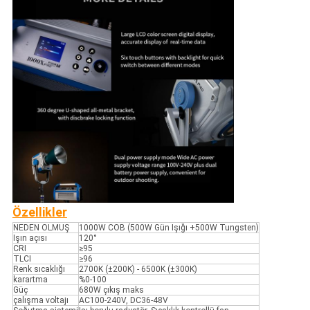
Özellikler
NEDEN OLMUŞ
1000W COB (500W Gün Işığı +500W Tungsten)
Işın açısı
120°
CRI
≥95
TLCI
≥96
Renk sıcaklığı
2700K (±200K) - 6500K (±300K)
karartma
%0-100
Güç
680W çıkış maks
çalışma voltajı
AC100-240V, DC36-48V