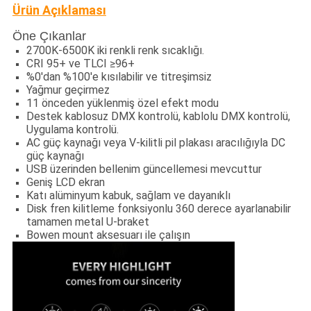
Ürün Açıklaması
Öne Çıkanlar
2700K-6500K iki renkli renk sıcaklığı.
CRI 95+ ve TLCI ≥96+
%0'dan %100'e kısılabilir ve titreşimsiz
Yağmur geçirmez
11 önceden yüklenmiş özel efekt modu
Destek kablosuz DMX kontrolü, kablolu DMX kontrolü,
Uygulama kontrolü.
AC güç kaynağı veya V-kilitli pil plakası aracılığıyla DC
güç kaynağı
USB üzerinden bellenim güncellemesi mevcuttur
Geniş LCD ekran
Katı alüminyum kabuk, sağlam ve dayanıklı
Disk fren kilitleme fonksiyonlu 360 derece ayarlanabilir
tamamen metal U-braket
Bowen mount aksesuarı ile çalışın