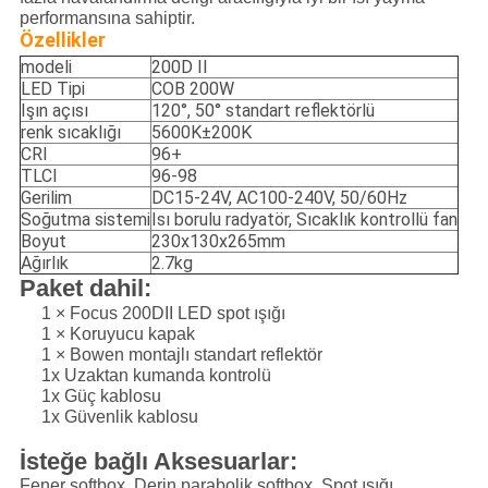
performansına sahiptir.
Özellikler
modeli
200D II
LED Tipi
COB 200W
Işın açısı
120°, 50° standart reflektörlü
renk sıcaklığı
5600K±200K
CRI
96+
TLCI
96-98
Gerilim
DC15-24V, AC100-240V, 50/60Hz
Soğutma sistemi
Isı borulu radyatör, Sıcaklık kontrollü fan
Boyut
230x130x265mm
Ağırlık
2.7kg
Paket dahil:
1 × Focus 200DII LED spot ışığı
1 × Koruyucu kapak
1 × Bowen montajlı standart reflektör
1x Uzaktan kumanda kontrolü
1x Güç kablosu
1x Güvenlik kablosu
İsteğe bağlı Aksesuarlar:
Fener softbox, Derin parabolik softbox, Spot ışığı