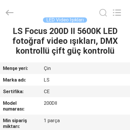
Film
&
Television
Equipment
Co.,
LED Video Işıkları
Ltd..
All
LS Focus 200D II 5600K LED
EV
Rights
Reserved.
fotoğraf video ışıkları, DMX
ÜRÜN:%
kontrollü çift güç kontrolü
S
Menşe yeri:
Çin
VİDEOLAR
Marka adı:
LS
Sertifika:
CE
HAKKIMIZDA
Model
200DII
numarası:
FABRIKA
Min sipariş
1 parça
TURU
miktarı: