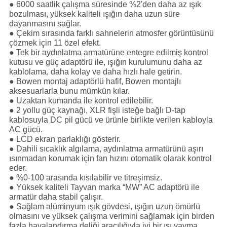
● 6000 saatlik çalışma süresinde %2'den daha az ışık
bozulması, yüksek kaliteli ışığın daha uzun süre
dayanmasını sağlar.
● Çekim sırasında farklı sahnelerin atmosfer görüntüsünü
çözmek için 11 özel efekt.
● Tek bir aydınlatma armatürüne entegre edilmiş kontrol
kutusu ve güç adaptörü ile, ışığın kurulumunu daha az
kablolama, daha kolay ve daha hızlı hale getirin.
● Bowen montaj adaptörlü hafif, Bowen montajlı
aksesuarlarla bunu mümkün kılar.
● Uzaktan kumanda ile kontrol edilebilir.
● 2 yollu güç kaynağı, XLR fişli isteğe bağlı D-tap
kablosuyla DC pil gücü ve ürünle birlikte verilen kabloyla
AC gücü.
● LCD ekran parlaklığı gösterir.
● Dahili sıcaklık algılama, aydınlatma armatürünü aşırı
ısınmadan korumak için fan hızını otomatik olarak kontrol
eder.
● %0-100 arasında kısılabilir ve titreşimsiz.
● Yüksek kaliteli Tayvan marka “MW” AC adaptörü ile
armatür daha stabil çalışır.
● Sağlam alüminyum ışık gövdesi, ışığın uzun ömürlü
olmasını ve yüksek çalışma verimini sağlamak için birden
fazla havalandırma deliği aracılığıyla iyi bir ısı yayma