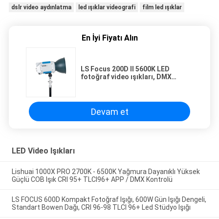
dslr video aydınlatma
led ışıklar videografi
film led ışıklar
En İyi Fiyatı Alın
LS Focus 200D II 5600K LED
fotoğraf video ışıkları, DMX
kontrollü çift güç kontrolü
Devam et
LED Video Işıkları
Lishuai 1000X PRO 2700K - 6500K Yağmura Dayanıklı Yüksek
Güçlü COB Işık CRI 95+ TLCI96+ APP / DMX Kontrolü
LS FOCUS 600D Kompakt Fotoğraf Işığı, 600W Gün Işığı Dengeli,
Standart Bowen Dağı, CRI 96-98 TLCI 96+ Led Stüdyo Işığı