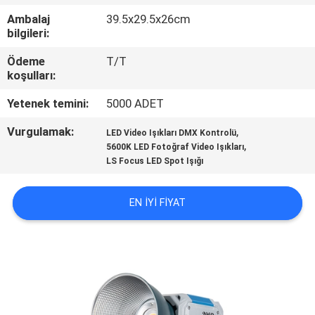
Ambalaj
39.5x29.5x26cm
KALITE
bilgileri:
KONTROL
Ödeme
T/T
koşulları:
BIZIMLE
Yetenek temini:
5000 ADET
ILETIŞIME
Vurgulamak:
,
LED Video Işıkları DMX Kontrolü
GEÇIN
,
5600K LED Fotoğraf Video Işıkları
LS Focus LED Spot Işığı
HABERLER
EN IYI FIYAT
VAKALAR
SITE
HARITASI